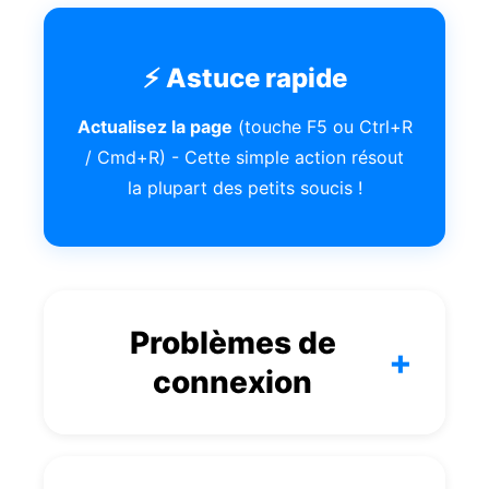
⚡ Astuce rapide
Actualisez la page
(touche F5 ou Ctrl+R
/ Cmd+R) - Cette simple action résout
la plupart des petits soucis !
Problèmes de
+
connexion
Vous ne parvenez pas à vous