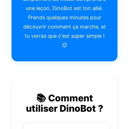
une leçon, DinoBot est ton allié.
Prends quelques minutes pour
découvrir comment ça marche, et
tu verras que c'est super simple !
😊
📚 Comment
utiliser DinoBot ?