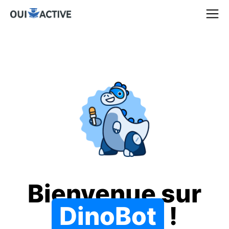
Bienvenue sur
DinoBot
!