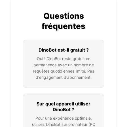
pour qu'elle corresponde au niveau
améliorée arrive bientôt !
souhaité
Actualisez la page
Questions
(touche F5)
1
fréquentes
Sélectionnez votre nouveau niveau
3
Déconnectez-vous puis
2
reconnectez-vous
Enregistrez vos modifications
4
DinoBot est-il gratuit ?
Essayez un autre navigateur (Chrome
3
Oui ! DinoBot reste gratuit en
recommandé)
📝 Note
permanence avec un nombre de
requêtes quotidiennes limité. Pas
Les niveaux L3 et M1 sont en cours
d'engagement d'abonnement.
d'enrichissement - de nouvelles
💬 Besoin d'aide ?
fonctionnalités arrivent régulièrement !
Si le problème persiste, contactez-nous
! Notre équipe est là pour vous aider
rapidement.
Sur quel appareil utiliser
DinoBot ?
Pour une expérience optimale,
utilisez DinoBot sur ordinateur (PC