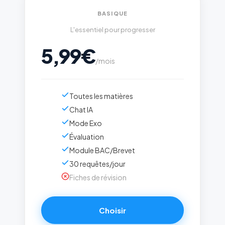
BASIQUE
L'essentiel pour progresser
5,99€
/mois
Toutes les matières
Chat IA
Mode Exo
Évaluation
Module BAC/Brevet
30 requêtes/jour
Fiches de révision
Choisir