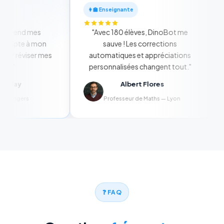
👩‍🏫 Enseignante
mprend mes
"Avec 180 élèves, DinoBot me
s'adapte à mon
sauve ! Les corrections
our réviser mes
automatiques et appréciations
s !"
personnalisées changent tout."
mblay
Albert Flores
 — Angers
Professeur de Maths — Lyon
❓ FAQ