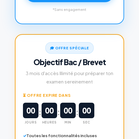
*Sans engagement
🎓 OFFRE SPÉCIALE
Objectif Bac / Brevet
3 mois d'accès Illimité pour préparer ton
examen sereinement
⏳ OFFRE EXPIRE DANS
00
00
00
00
:
:
:
JOURS
HEURES
MIN
SEC
Toutes les fonctionnalités incluses