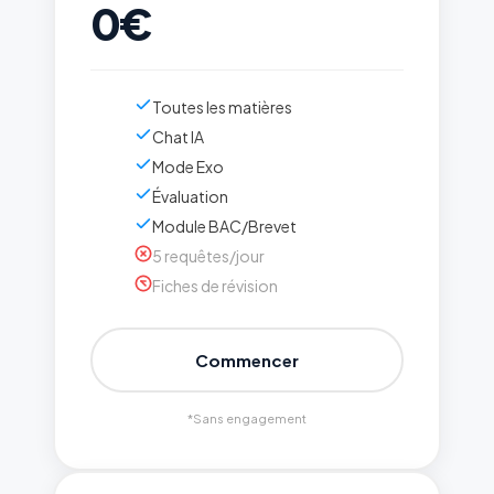
0€
Toutes les matières
Chat IA
Mode Exo
Évaluation
Module BAC/Brevet
5 requêtes/jour
Fiches de révision
Commencer
*Sans engagement