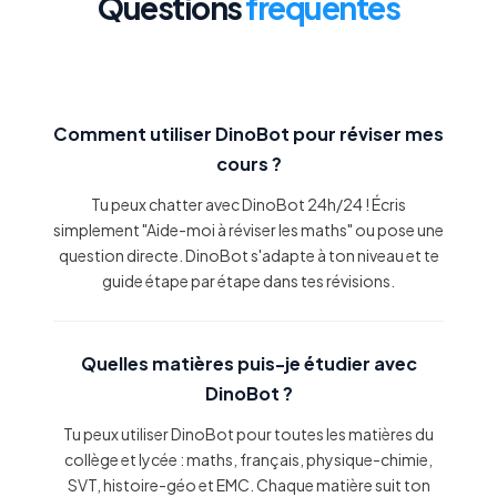
Questions
fréquentes
Comment utiliser DinoBot pour réviser mes
cours ?
Tu peux chatter avec DinoBot 24h/24 ! Écris
simplement "Aide-moi à réviser les maths" ou pose une
question directe. DinoBot s'adapte à ton niveau et te
guide étape par étape dans tes révisions.
Quelles matières puis-je étudier avec
DinoBot ?
Tu peux utiliser DinoBot pour toutes les matières du
collège et lycée : maths, français, physique-chimie,
SVT, histoire-géo et EMC. Chaque matière suit ton