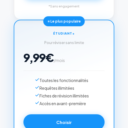
*Sans engagement
⭐ Le plus populaire
ÉTUDIANT+
Pour réviser sans limite
9,99€
/mois
Toutes les fonctionnalités
Requêtes illimitées
Fiches de révision illimitées
Accès en avant-première
Choisir