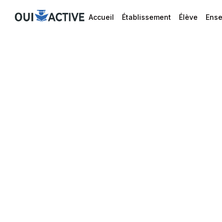
Accueil
Établissement
Élève
Ense
Forme sociale :
RCS :
Numéro de TVA intracommun
Email de contact :
Siège social :
Directeur de la publication :