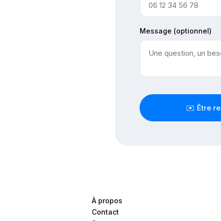
Message (optionnel)
✉️ Être r
À propos
Contact